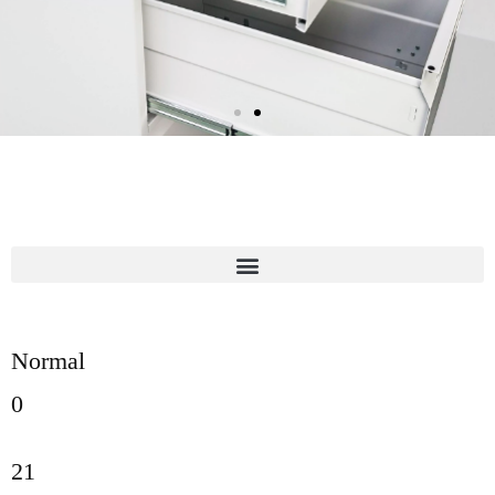
Normal
0
21