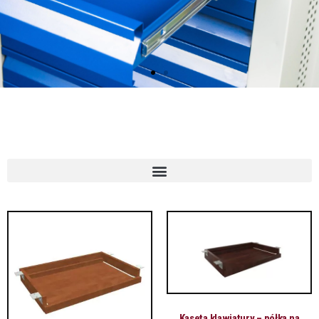
Kaseta klawiatury – półka na