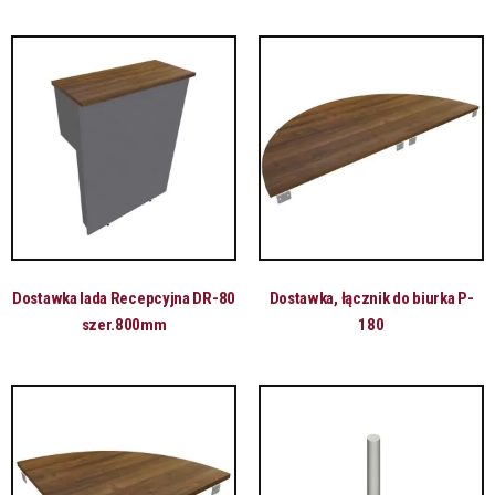
Dostawka lada Recepcyjna DR-80
Dostawka, łącznik do biurka P-
szer.800mm
180