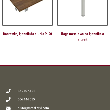
Dostawka, łącznik do biurka P-90
Noga metalowa do łączników
biurek
32 710 43 33
506 144 550
biuro@metal-styl.com