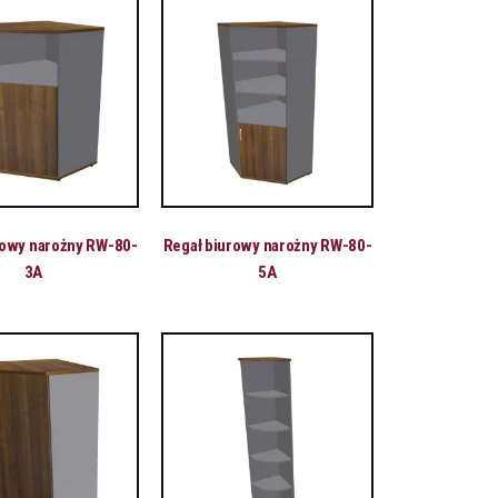
rowy narożny RW-80-
Regał biurowy narożny RW-80-
3A
5A