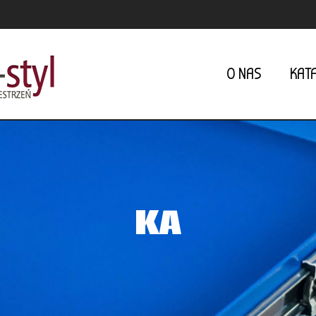
O NAS
KAT
K
A
T
A
L
O
G