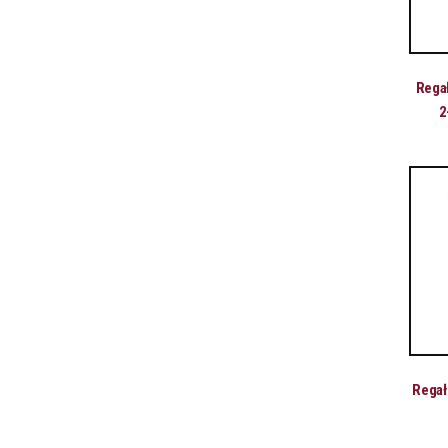
Regał
2
Regał