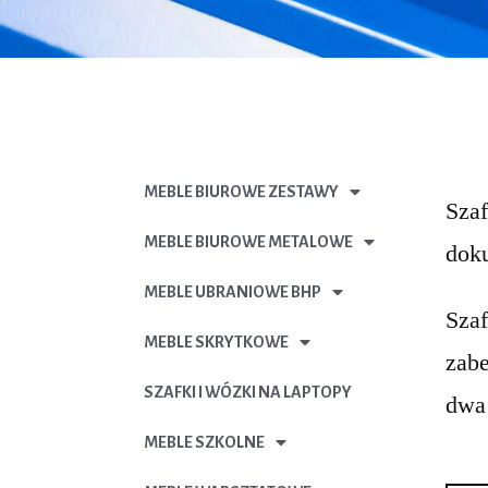
MEBLE BIUROWE ZESTAWY
Szaf
MEBLE BIUROWE METALOWE
doku
MEBLE UBRANIOWE BHP
Szaf
MEBLE SKRYTKOWE
zab
SZAFKI I WÓZKI NA LAPTOPY
dwa
MEBLE SZKOLNE