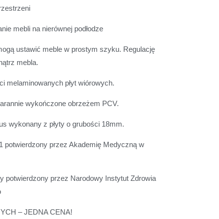
rzestrzeni
nie mebli na nierównej podłodze
pomogą ustawić meble w prostym szyku. Regulację
ątrz mebla.
ci melaminowanych płyt wiórowych.
tarannie wykończone obrzeżem PCV.
pus wykonany z płyty o grubości 18mm.
 E1 potwierdzony przez Akademię Medyczną w
y potwierdzony przez Narodowy Instytut Zdrowia
o
CH – JEDNA CENA!