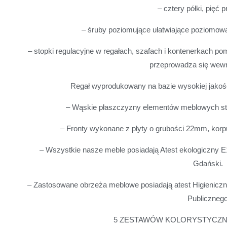
– cztery półki, pięć p
– śruby poziomujące ułatwiające poziomowa
– stopki regulacyjne w regałach, szafach i kontenerkach 
przeprowadza się wewn
Regał wyprodukowany na bazie wysokiej jakoś
– Wąskie płaszczyzny elementów meblowych s
– Fronty wykonane z płyty o grubości 22mm, kor
– Wszystkie nasze meble posiadają Atest ekologiczny
Gdański.
– Zastosowane obrzeża meblowe posiadają atest Higieniczn
Publiczneg
5 ZESTAWÓW KOLORYSTYCZNY