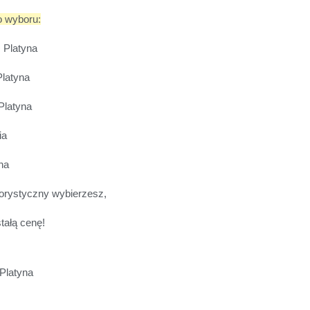
o wyboru:
 Platyna
Platyna
Platyna
ia
na
lorystyczny wybierzesz,
tałą cenę!
Platyna