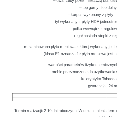
– dwa rzędy półek mieszczą standar
– top górny i top doln
– korpus wykonany z płyty 
– tył wykonany z płyty HDF jednostro
– półka wewnątrz z regulo
– regał posiada stopki z r
– melaminowana płyta meblowa z której wykonany jest re
(klasa E1 oznacza że płyta meblowa jest pr
– wartości parametrów fizykochemiczny
– meble przeznaczone do użytkowania
– kolorystyka Tabacc
– gwarancja : 24 m
Termin realizacji: 2-10 dni roboczych. W celu ustalenia ter