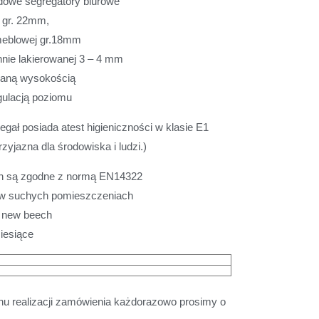
dowe segregatory biurowe
y gr. 22mm,
meblowej gr.18mm
nnie lakierowanej 3 – 4 mm
waną wysokością
egulacją poziomu
gał posiada atest higieniczności w klasie E1
zyjazna dla środowiska i ludzi.)
ch są zgodne z normą EN14322
 w suchych pomieszczeniach
o new beech
iesiące
minu realizacji zamówienia każdorazowo prosimy o