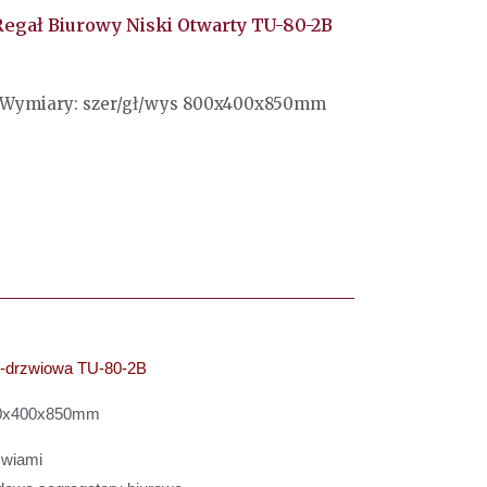
Regał Biurowy Niski Otwarty TU-80-2B
Wymiary: szer/gł/wys 800x400x850mm
 2-drzwiowa TU-80-2B
800x400x850mm
rzwiami