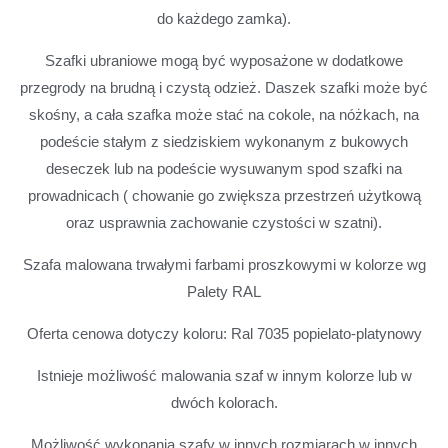
do każdego zamka).
Szafki ubraniowe mogą być wyposażone w dodatkowe
przegrody na brudną i czystą odzież. Daszek szafki może być
skośny, a cała szafka może stać na cokole, na nóżkach, na
podeście stałym z siedziskiem wykonanym z bukowych
deseczek lub na podeście wysuwanym spod szafki na
prowadnicach ( chowanie go zwiększa przestrzeń użytkową
oraz usprawnia zachowanie czystości w szatni).
Szafa malowana trwałymi farbami proszkowymi w kolorze wg
Palety RAL
Oferta cenowa dotyczy koloru: Ral 7035 popielato-platynowy
Istnieje możliwość malowania szaf w innym kolorze lub w
dwóch kolorach.
Możliwość wykonania szafy w innych rozmiarach w innych